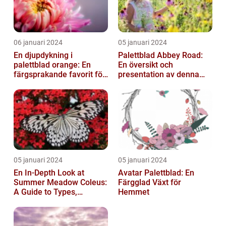
06 januari 2024
05 januari 2024
En djupdykning i
Palettblad Abbey Road:
palettblad orange: En
En översikt och
färgsprakande favorit för
presentation av denna
trädgården
populära växt
05 januari 2024
05 januari 2024
En In-Depth Look at
Avatar Palettblad: En
Summer Meadow Coleus:
Färgglad Växt för
A Guide to Types,
Hemmet
Characteristics, and
Historical Signific...