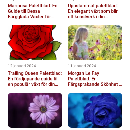
Mariposa Palettblad: En
Uppstammat palettblad:
Guide till Dessa
En elegant växt som blir
Färgglada Växter för
ett konstverk i din
Hemmet
trädgård
12 januari 2024
11 januari 2024
Trailing Queen Palettblad:
Morgan Le Fay
En fördjupande guide till
Palettblad: En
en populär växt för din
Färgsprakande Skönhet i
trädgård
Trädgården