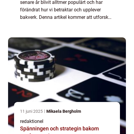
senare år blivit alltmer populärt och har
förändrat hur vi betraktar och upplever
bakverk. Denna artikel kommer att utforska
och fördjupa kunskapen om vegansk
bakning genom att ge en grundlig översikt
över ämnet, ...
11 juni 2025
Mikaela Bergholm
redaktionel
Spänningen och strategin bakom