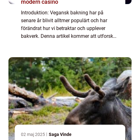
modern casino
Introduktion: Vegansk bakning har på
senare år blivit alltmer populärt och har
förändrat hur vi betraktar och upplever
bakverk. Denna artikel kommer att utforska
och fördjupa kunskapen om vegansk
bakning genom att ge en grundlig översikt
över ämnet, ...
02 maj 2025
Saga Vinde