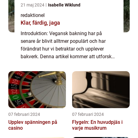
21 maj 2024
Isabelle Wiklund
redaktionel
Klar, färdig, jaga
Introduktion: Vegansk bakning har på
senare år blivit alltmer populärt och har
förändrat hur vi betraktar och upplever
bakverk. Denna artikel kommer att utforska
och fördjupa kunskapen om vegansk
bakning genom att ge en grundlig översikt
över ämnet, ...
07 februari 2024
07 februari 2024
Upplev spänningen på
Flygeln: En huvudpjäs i
casino
varje musikrum