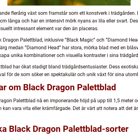
lande flerårig växt som framstår som ett konstverk i trädgården
cm långa och har en intensivt mörk nyans av lila eller svart. Des
suellt intressant element var den än placeras.
lack Dragon Palettblad, inklusive ”Black Magic” och ”Diamond He
 färg medan ”Diamond Head” har stora, mörka blad med en blåsva
kapa unika kombinationer och visuella kontraster i sina trädgård
tblad har ökat stadigt bland trädgårdsentusiaster. Dess exotiska
tat val för de som söker en spektakulär och unik växt för sina uto
ar om Black Dragon Palettblad
ragon Palettblad nå en imponerande höjd på upp till 1,5 meter o
 kan vara vita eller krämfärgade. Det är värt att notera att det
ika Black Dragon Palettblad-sorter