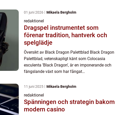
01 juni 2026
Mikaela Bergholm
redaktionel
Dragspel instrumentet som
förenar tradition, hantverk och
spelglädje
Översikt av Black Dragon Palettblad Black Dragon
Palettblad, vetenskapligt känt som Colocasia
esculenta ’Black Dragon’, är en imponerande och
fängslande växt som har fångat
trädgårdsälskares uppmärksamhet över hela
världen. Den är en medl...
11 juni 2025
Mikaela Bergholm
redaktionel
Spänningen och strategin bakom
modern casino