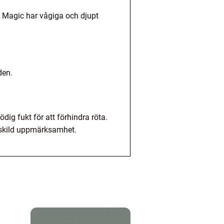
k Magic har vågiga och djupt
den.
dig fukt för att förhindra röta.
ärskild uppmärksamhet.