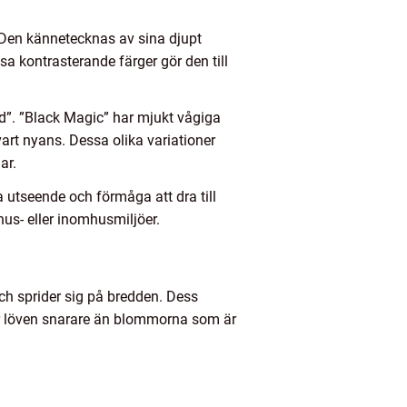
. Den kännetecknas av sina djupt
sa kontrasterande färger gör den till
ad”. ”Black Magic” har mjukt vågiga
rt nyans. Dessa olika variationer
ar.
 utseende och förmåga att dra till
mhus- eller inomhusmiljöer.
ch sprider sig på bredden. Dess
 är löven snarare än blommorna som är