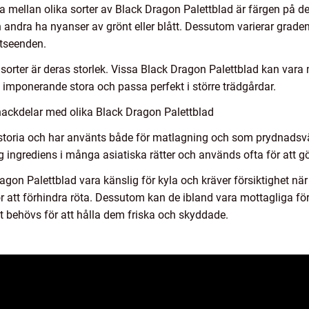
 mellan olika sorter av Black Dragon Palettblad är färgen på de
an andra ha nyanser av grönt eller blått. Dessutom varierar graden 
utseenden.
a sorter är deras storlek. Vissa Black Dragon Palettblad kan var
imponerande stora och passa perfekt i större trädgårdar.
nackdelar med olika Black Dragon Palettblad
storia och har använts både för matlagning och som prydnadsväxt 
ig ingrediens i många asiatiska rätter och används ofta för att gö
gon Palettblad vara känslig för kyla och kräver försiktighet när 
för att förhindra röta. Dessutom kan de ibland vara mottagliga för
t behövs för att hålla dem friska och skyddade.