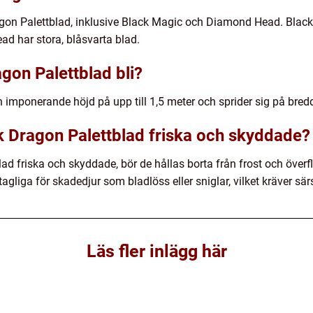
ragon Palettblad, inklusive Black Magic och Diamond Head. Blac
d har stora, blåsvarta blad.
gon Palettblad bli?
 imponerande höjd på upp till 1,5 meter och sprider sig på bred
ck Dragon Palettblad friska och skyddade?
ad friska och skyddade, bör de hållas borta från frost och överflö
gliga för skadedjur som bladlöss eller sniglar, vilket kräver s
Läs fler inlägg här