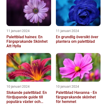
11 januari 2024
11 januari 2024
Palettblad haines: En
En grundlig översikt över
Färgsprakande Skönhet
plantera om palettblad
Att Hylla
10 januari 2024
10 januari 2024
Slokande palettblad: En
Palettblad Havanna - En
fördjupande guide till
färgsprakande skönhet
populära växter och
för hemmet
deras egenskaper