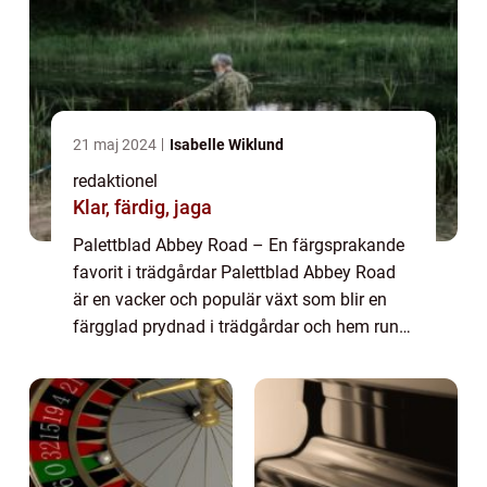
21 maj 2024
Isabelle Wiklund
redaktionel
Klar, färdig, jaga
Palettblad Abbey Road – En färgsprakande
favorit i trädgårdar Palettblad Abbey Road
är en vacker och populär växt som blir en
färgglad prydnad i trädgårdar och hem runt
om i världen. Dess unika bladverk och
uttrycksfulla färger gör den till en ...