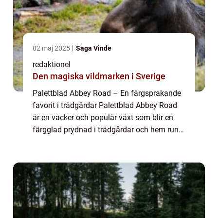
02 maj 2025
Saga Vinde
redaktionel
Den magiska vildmarken i Sverige
Palettblad Abbey Road – En färgsprakande
favorit i trädgårdar Palettblad Abbey Road
är en vacker och populär växt som blir en
färgglad prydnad i trädgårdar och hem runt
om i världen. Dess unika bladverk och
uttrycksfulla färger gör den till en ...