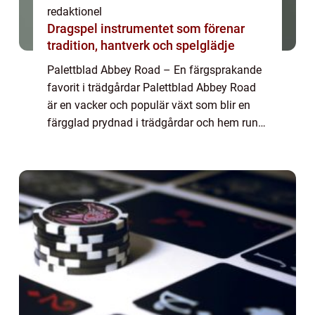
redaktionel
Dragspel instrumentet som förenar
tradition, hantverk och spelglädje
Palettblad Abbey Road – En färgsprakande
favorit i trädgårdar Palettblad Abbey Road
är en vacker och populär växt som blir en
färgglad prydnad i trädgårdar och hem runt
om i världen. Dess unika bladverk och
uttrycksfulla färger gör den till en ...