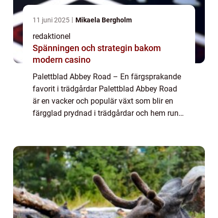
11 juni 2025
Mikaela Bergholm
redaktionel
Spänningen och strategin bakom
modern casino
Palettblad Abbey Road – En färgsprakande
favorit i trädgårdar Palettblad Abbey Road
är en vacker och populär växt som blir en
färgglad prydnad i trädgårdar och hem runt
om i världen. Dess unika bladverk och
uttrycksfulla färger gör den till en ...