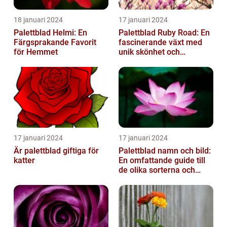
18 januari 2024
17 januari 2024
Palettblad Helmi: En
Palettblad Ruby Road: En
Färgsprakande Favorit
fascinerande växt med
för Hemmet
unik skönhet och
mångsidighet
17 januari 2024
17 januari 2024
Är palettblad giftiga för
Palettblad namn och bild:
katter
En omfattande guide till
de olika sorterna och
deras egenskaper