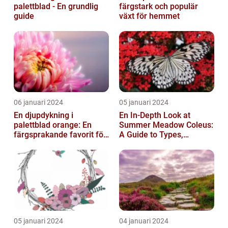
palettblad - En grundlig
färgstark och populär
guide
växt för hemmet
06 januari 2024
05 januari 2024
En djupdykning i
En In-Depth Look at
palettblad orange: En
Summer Meadow Coleus:
färgsprakande favorit för
A Guide to Types,
trädgården
Characteristics, and
Historical Signific...
05 januari 2024
04 januari 2024