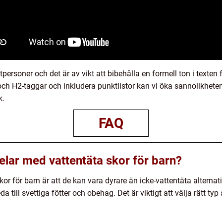
ersoner och det är av vikt att bibehålla en formell ton i texten fö
ch H2-taggar och inkludera punktlistor kan vi öka sannolikheten 
k.
FAQ
elar med vattentäta skor för barn?
r för barn är att de kan vara dyrare än icke-vattentäta alternat
a till svettiga fötter och obehag. Det är viktigt att välja rätt t