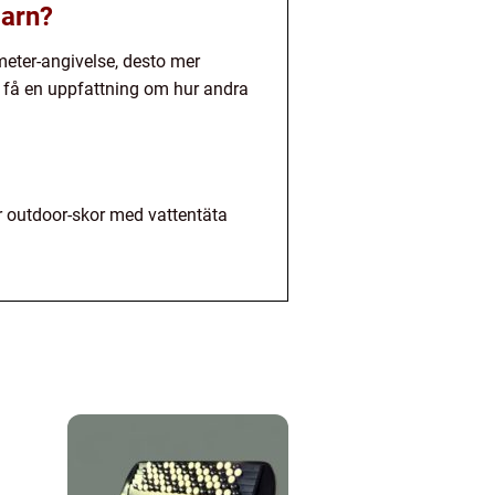
barn?
imeter-angivelse, desto mer
tt få en uppfattning om hur andra
ler outdoor-skor med vattentäta