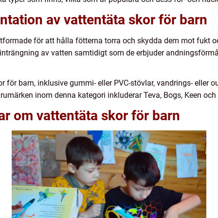
tation av vattentäta skor för barn
 utformade för att hålla fötterna torra och skydda dem mot fukt o
 inträngning av vatten samtidigt som de erbjuder andningsförmåg
kor för barn, inklusive gummi- eller PVC-stövlar, vandrings- elle
arumärken inom denna kategori inkluderar Teva, Bogs, Keen och
ar om vattentäta skor för barn