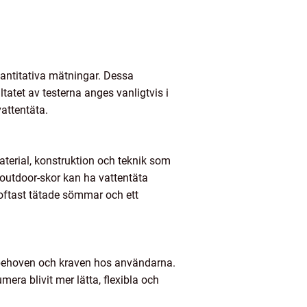
vantitativa mätningar. Dessa
tatet av testerna anges vanligtvis i
attentäta.
material, konstruktion och teknik som
 outdoor-skor kan ha vattentäta
 oftast tätade sömmar och ett
a behoven och kraven hos användarna.
ra blivit mer lätta, flexibla och