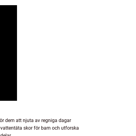
för dem att njuta av regniga dagar
å vattentäta skor för barn och utforska
delar.