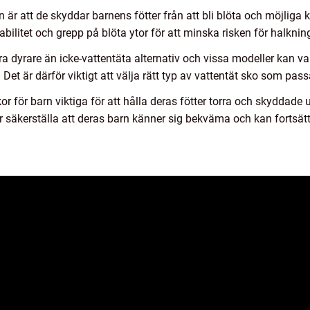
n är att de skyddar barnens fötter från att bli blöta och möjliga
tabilitet och grepp på blöta ytor för att minska risken för halknin
a dyrare än icke-vattentäta alternativ och vissa modeller kan v
. Det är därför viktigt att välja rätt typ av vattentät sko som pas
 för barn viktiga för att hålla deras fötter torra och skyddade
ar säkerställa att deras barn känner sig bekväma och kan fortsä