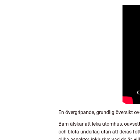
En övergripande, grundlig översikt öv
Barn älskar att leka utomhus, oavsett
och blöta underlag utan att deras fött
olika aspekter, inklusive vad de är, v