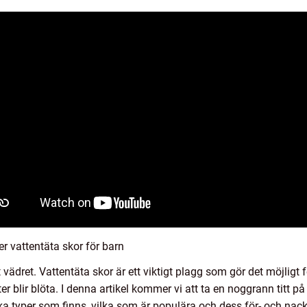
er vattentäta skor för barn
 vädret. Vattentäta skor är ett viktigt plagg som gör det möjligt 
er blir blöta. I denna artikel kommer vi att ta en noggrann titt p
ilka typer som finns, vilka som är populära och dess för- och nack