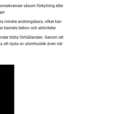
 konsekvenser såsom förkylning eller
gar.
ara mindre andningsbara, vilket kan
sar barnets behov och aktiviteter.
 under blöta förhållanden. Genom att
tta att njuta av utomhuslek även när