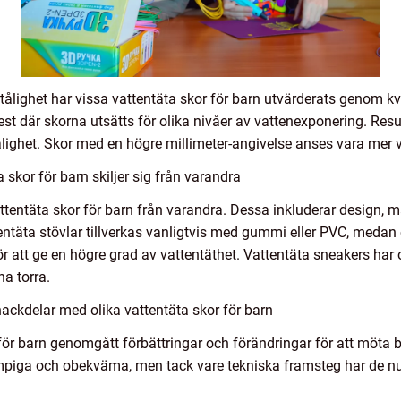
ntålighet har vissa vattentäta skor för barn utvärderats genom k
st där skorna utsätts för olika nivåer av vattenexponering. Resul
ålighet. Skor med en högre millimeter-angivelse anses vara mer v
 skor för barn skiljer sig från varandra
vattentäta skor för barn från varandra. Dessa inkluderar design, 
tentäta stövlar tillverkas vanligtvis med gummi eller PVC, medan
 att ge en högre grad av vattentäthet. Vattentäta sneakers har
na torra.
ackdelar med olika vattentäta skor för barn
 för barn genomgått förbättringar och förändringar för att möt
umpiga och obekväma, men tack vare tekniska framsteg har de nume