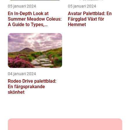
05 januari 2024
05 januari 2024
En In-Depth Look at
Avatar Palettblad: En
Summer Meadow Coleus:
Färgglad Växt för
A Guide to Types,
Hemmet
Characteristics, and
Historical Signific...
04 januari 2024
Rodeo Drive palettblad:
En färgsprakande
skönhet