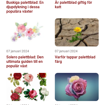
Buskiga palettblad: En
Är palettblad giftig för
djupdykning i dessa
katt
populära växter
07 januari 2024
07 januari 2024
Solero palettblad: Den
Varför tappar palettblad
ultimata guiden till en
färg
populär växt