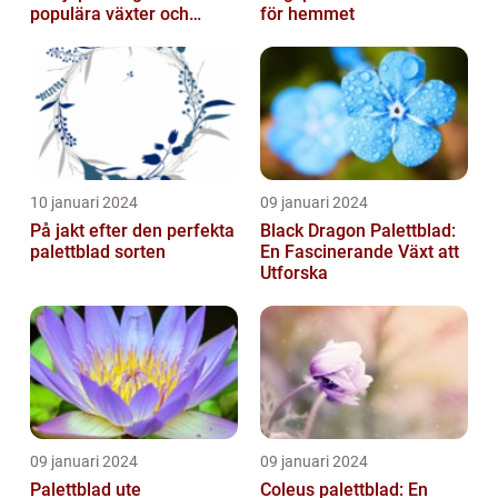
populära växter och
för hemmet
deras egenskaper
10 januari 2024
09 januari 2024
På jakt efter den perfekta
Black Dragon Palettblad:
palettblad sorten
En Fascinerande Växt att
Utforska
09 januari 2024
09 januari 2024
Palettblad ute
Coleus palettblad: En