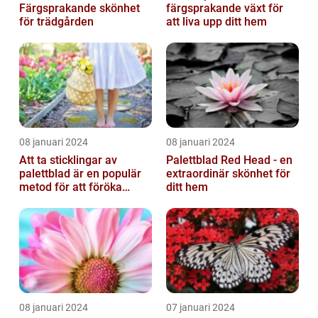
Färgsprakande skönhet
färgsprakande växt för
för trädgården
att liva upp ditt hem
08 januari 2024
08 januari 2024
Att ta sticklingar av
Palettblad Red Head - en
palettblad är en populär
extraordinär skönhet för
metod för att föröka
ditt hem
dessa vackra växter
08 januari 2024
07 januari 2024