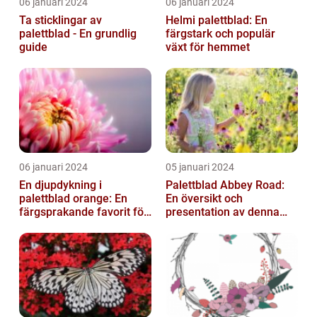
06 januari 2024
06 januari 2024
Ta sticklingar av
Helmi palettblad: En
palettblad - En grundlig
färgstark och populär
guide
växt för hemmet
06 januari 2024
05 januari 2024
En djupdykning i
Palettblad Abbey Road:
palettblad orange: En
En översikt och
färgsprakande favorit för
presentation av denna
trädgården
populära växt