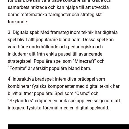
för barn. De kan vara både konkurrensinriktade och
samarbetsinriktade och kan hjälpa till att utveckla
barns matematiska färdigheter och strategiskt
tänkande.
3. Digitala spel: Med framsteg inom teknik har digitala
spel blivit allt populärare bland barn. Dessa spel kan
vara både underhållande och pedagogiska och
inkluderar allt från enkla pussel till avancerade
strategispel. Populära spel som ”Minecraft” och
”Fortnite” är särskilt populära bland barn.
4. Interaktiva brädspel: Interaktiva brädspel som
kombinerar fysiska komponenter med digital teknik har
blivit alltmer populära. Spel som ”Osmo” och
”Skylanders” erbjuder en unik spelupplevelse genom att
integrera fysiska föremål med en digital spelvärld.