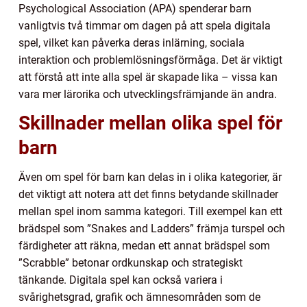
Psychological Association (APA) spenderar barn
vanligtvis två timmar om dagen på att spela digitala
spel, vilket kan påverka deras inlärning, sociala
interaktion och problemlösningsförmåga. Det är viktigt
att förstå att inte alla spel är skapade lika – vissa kan
vara mer lärorika och utvecklingsfrämjande än andra.
Skillnader mellan olika spel för
barn
Även om spel för barn kan delas in i olika kategorier, är
det viktigt att notera att det finns betydande skillnader
mellan spel inom samma kategori. Till exempel kan ett
brädspel som ”Snakes and Ladders” främja turspel och
färdigheter att räkna, medan ett annat brädspel som
”Scrabble” betonar ordkunskap och strategiskt
tänkande. Digitala spel kan också variera i
svårighetsgrad, grafik och ämnesområden som de