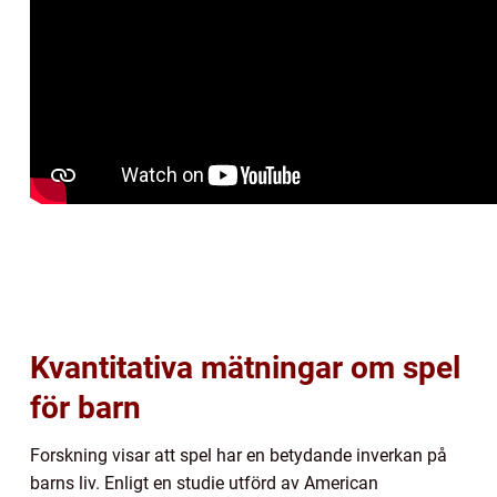
Kvantitativa mätningar om spel
för barn
Forskning visar att spel har en betydande inverkan på
barns liv. Enligt en studie utförd av American