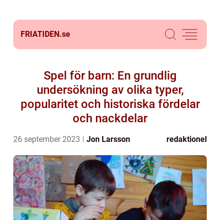
FRIATIDEN.
se
Spel för barn: En grundlig
undersökning av olika typer,
popularitet och historiska fördelar
och nackdelar
26 september 2023
Jon Larsson
redaktionel