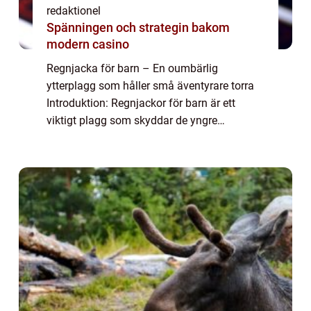
redaktionel
Spänningen och strategin bakom
modern casino
Regnjacka för barn – En oumbärlig
ytterplagg som håller små äventyrare torra
Introduktion: Regnjackor för barn är ett
viktigt plagg som skyddar de yngre
medlemmarna i familjen från regn och fukt.
Denna artikel kommer att ge en grundlig
översikt...