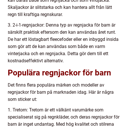
kan bäras både som regnjacka och som vindjacka.
Skaljackor är slitstarka och kan hantera allt från lätt
regn till kraftiga regnskurar.
3. 2-i-1-regnjackor: Denna typ av regnjacka för barn är
särskilt praktisk eftersom den kan användas året runt.
De har ett löstagbart fleecefoder eller en inbyggd insida
som gör att de kan användas som både en varm
vinterjacka och en regnjacka. Detta gör dem till ett
kostnadseffektivt alternativ.
Populära regnjackor för barn
Det finns flera populära märken och modeller av
regnjackor för barn på marknaden idag. Här är några
som sticker ut:
1. Tretorn: Tretorn är ett välkänt varumärke som
specialiserat sig på regnkläder, och deras regnjackor för
barn är inget undantag. Med hög kvalitet och stilrena