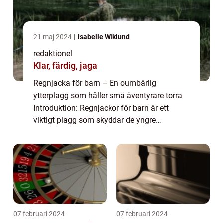
21 maj 2024
Isabelle Wiklund
redaktionel
Klar, färdig, jaga
Regnjacka för barn – En oumbärlig
ytterplagg som håller små äventyrare torra
Introduktion: Regnjackor för barn är ett
viktigt plagg som skyddar de yngre
medlemmarna i familjen från regn och fukt.
Denna artikel kommer att ge en grundlig
översikt...
07 februari 2024
07 februari 2024