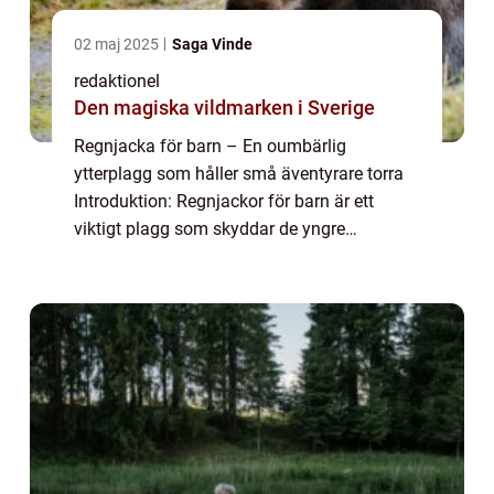
02 maj 2025
Saga Vinde
redaktionel
Den magiska vildmarken i Sverige
Regnjacka för barn – En oumbärlig
ytterplagg som håller små äventyrare torra
Introduktion: Regnjackor för barn är ett
viktigt plagg som skyddar de yngre
medlemmarna i familjen från regn och fukt.
Denna artikel kommer att ge en grundlig
översikt...