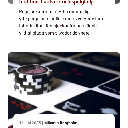
tradition, hantverk och spelglädje
Regnjacka för barn – En oumbärlig
ytterplagg som håller små äventyrare torra
Introduktion: Regnjackor för barn är ett
viktigt plagg som skyddar de yngre
medlemmarna i familjen från regn och fukt.
Denna artikel kommer att ge en grundlig
översikt...
11 juni 2025
Mikaela Bergholm