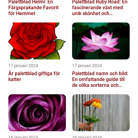
Palettblad Helmi: En
Palettblad Ruby Road: En
Färgsprakande Favorit
fascinerande växt med
för Hemmet
unik skönhet och
mångsidighet
17 januari 2024
17 januari 2024
Är palettblad giftiga för
Palettblad namn och bild:
katter
En omfattande guide till
de olika sorterna och
deras egenskaper
16 januari 2024
16 januari 2024