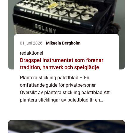
01 juni 2026
Mikaela Bergholm
redaktionel
Dragspel instrumentet som förenar
tradition, hantverk och spelglädje
Plantera stickling palettblad – En
omfattande guide för privatpersoner
Översikt av plantera stickling palettblad Att
plantera sticklingar av palettblad är en
populär och spännande aktivitet för
trädgårdsentusiaster. Det är enkelt att göra
och r...