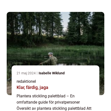
populär och spännande aktivitet för
trädgårdsentusiaster. Det är enkelt att göra
och r...
21 maj 2024
Isabelle Wiklund
redaktionel
Klar, färdig, jaga
Plantera stickling palettblad – En
omfattande guide för privatpersoner
Översikt av plantera stickling palettblad Att