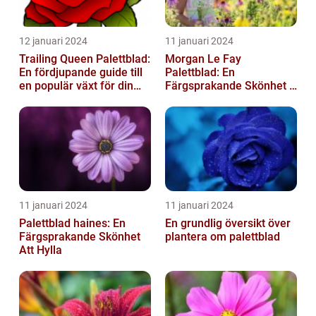
12 januari 2024
11 januari 2024
Trailing Queen Palettblad:
Morgan Le Fay
En fördjupande guide till
Palettblad: En
en populär växt för din
Färgsprakande Skönhet i
trädgård
Trädgården
11 januari 2024
11 januari 2024
Palettblad haines: En
En grundlig översikt över
Färgsprakande Skönhet
plantera om palettblad
Att Hylla