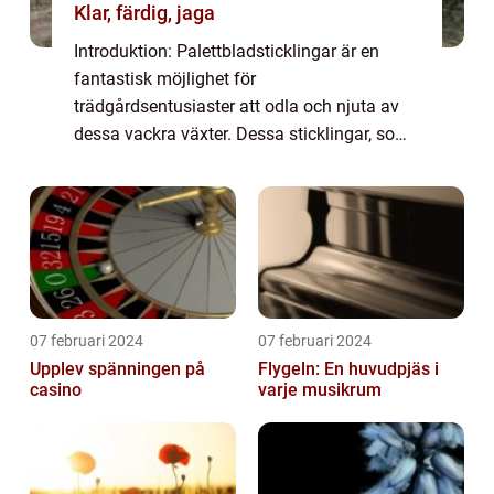
Klar, färdig, jaga
Introduktion: Palettbladsticklingar är en
fantastisk möjlighet för
trädgårdsentusiaster att odla och njuta av
dessa vackra växter. Dessa sticklingar, som
kan lätt odlas hemma, ger möjlighet till
oändliga mönster och färger som kan
användas i olika tr...
07 februari 2024
07 februari 2024
Upplev spänningen på
Flygeln: En huvudpjäs i
casino
varje musikrum