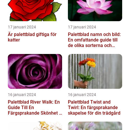
17 januari 2024
17 januari 2024
Är palettblad giftiga för
Palettblad namn och bild:
katter
En omfattande guide till
de olika sorterna och
deras egenskaper
16 januari 2024
16 januari 2024
Palettblad River Walk: En
Palettblad Twist and
Guide Till En
Twirl: En färgsprakande
Färgsprakande Skönhet I
skapelse för din trädgård
Trädgården