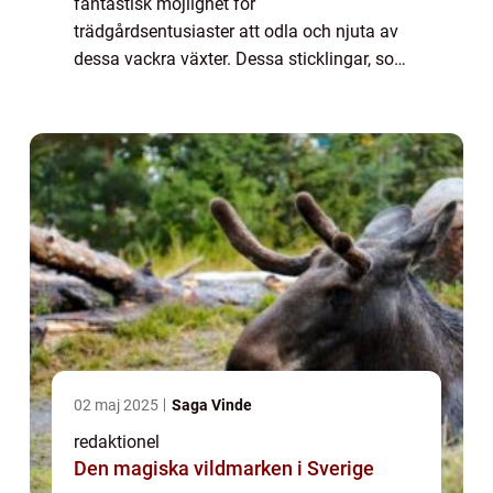
fantastisk möjlighet för
trädgårdsentusiaster att odla och njuta av
dessa vackra växter. Dessa sticklingar, som
kan lätt odlas hemma, ger möjlighet till
oändliga mönster och färger som kan
användas i olika tr...
02 maj 2025
Saga Vinde
redaktionel
Den magiska vildmarken i Sverige