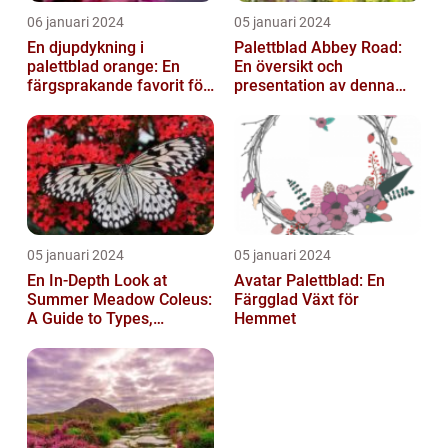
06 januari 2024
05 januari 2024
En djupdykning i
Palettblad Abbey Road:
palettblad orange: En
En översikt och
färgsprakande favorit för
presentation av denna
trädgården
populära växt
05 januari 2024
05 januari 2024
En In-Depth Look at
Avatar Palettblad: En
Summer Meadow Coleus:
Färgglad Växt för
A Guide to Types,
Hemmet
Characteristics, and
Historical Signific...