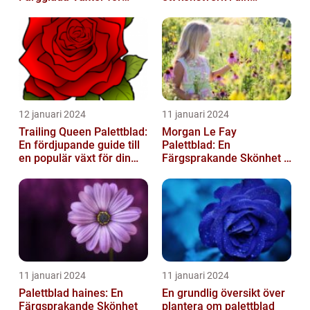
Hemmet
trädgård
12 januari 2024
11 januari 2024
Trailing Queen Palettblad:
Morgan Le Fay
En fördjupande guide till
Palettblad: En
en populär växt för din
Färgsprakande Skönhet i
trädgård
Trädgården
11 januari 2024
11 januari 2024
Palettblad haines: En
En grundlig översikt över
Färgsprakande Skönhet
plantera om palettblad