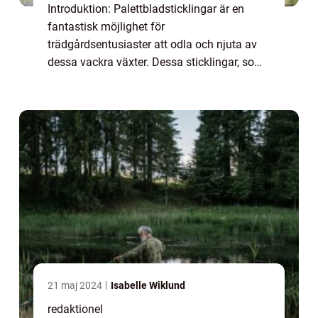
Introduktion: Palettbladsticklingar är en
fantastisk möjlighet för
trädgårdsentusiaster att odla och njuta av
dessa vackra växter. Dessa sticklingar, som
kan lätt odlas hemma, ger möjlighet till
oändliga mönster och färger som kan
användas i olika tr...
21 maj 2024
Isabelle Wiklund
redaktionel