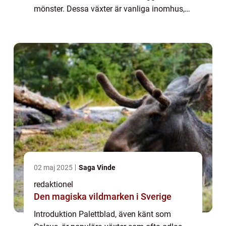
mönster. Dessa växter är vanliga inomhus,
men de kan också trivas utomhus i rätt
förhållanden. I denna artikel kommer vi att
ta en...
02 maj 2025
Saga Vinde
redaktionel
Den magiska vildmarken i Sverige
Introduktion Palettblad, även känt som