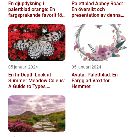
En djupdykning i
Palettblad Abbey Road:
palettblad orange: En
En översikt och
färgsprakande favorit för
presentation av denna
trädgården
populära växt
05 januari 2024
05 januari 2024
En In-Depth Look at
Avatar Palettblad: En
Summer Meadow Coleus:
Färgglad Växt för
A Guide to Types,
Hemmet
Characteristics, and
Historical Signific...