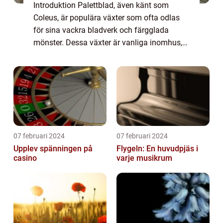
Introduktion Palettblad, även känt som
Coleus, är populära växter som ofta odlas
för sina vackra bladverk och färgglada
mönster. Dessa växter är vanliga inomhus,
men de kan också trivas utomhus i rätt
förhållanden. I denna artikel kommer vi att
ta en...
07 februari 2024
07 februari 2024
Upplev spänningen på
Flygeln: En huvudpjäs i
casino
varje musikrum