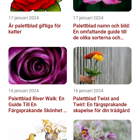
17 januari 2024
17 januari 2024
Är palettblad giftiga för
Palettblad namn och bild:
katter
En omfattande guide till
de olika sorterna och
deras egenskaper
16 januari 2024
16 januari 2024
Palettblad River Walk: En
Palettblad Twist and
Guide Till En
Twirl: En färgsprakande
Färgsprakande Skönhet I
skapelse för din trädgård
Trädgården