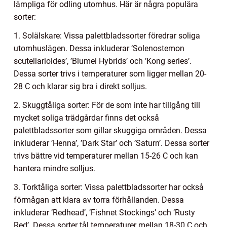
lämpliga för odling utomhus. Här är några populära
sorter:
1. Solälskare: Vissa palettbladssorter föredrar soliga
utomhuslägen. Dessa inkluderar ’Solenostemon
scutellarioides’, ’Blumei Hybrids’ och ’Kong series’.
Dessa sorter trivs i temperaturer som ligger mellan 20-
28 C och klarar sig bra i direkt solljus.
2. Skuggtåliga sorter: För de som inte har tillgång till
mycket soliga trädgårdar finns det också
palettbladssorter som gillar skuggiga områden. Dessa
inkluderar ’Henna’, ’Dark Star’ och ’Saturn’. Dessa sorter
trivs bättre vid temperaturer mellan 15-26 C och kan
hantera mindre solljus.
3. Torktåliga sorter: Vissa palettbladssorter har också
förmågan att klara av torra förhållanden. Dessa
inkluderar ’Redhead’, ’Fishnet Stockings’ och ’Rusty
Red’. Dessa sorter tål temperaturer mellan 18-30 C och