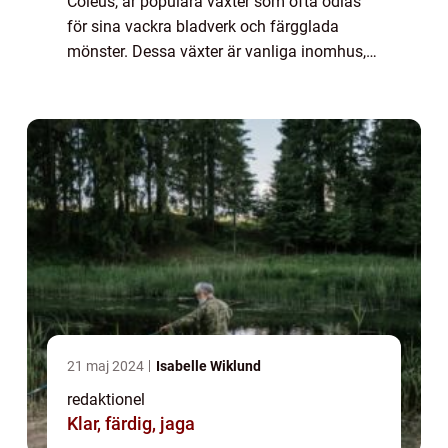
Coleus, är populära växter som ofta odlas
för sina vackra bladverk och färgglada
mönster. Dessa växter är vanliga inomhus,
men de kan också trivas utomhus i rätt
förhållanden. I denna artikel kommer vi att
ta en...
21 maj 2024
Isabelle Wiklund
redaktionel
Klar, färdig, jaga