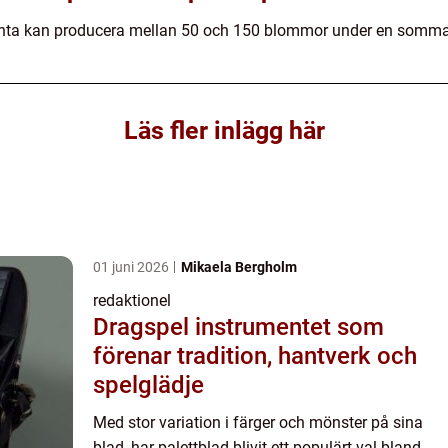
planta kan producera mellan 50 och 150 blommor under en somm
Läs fler inlägg här
01 juni 2026
Mikaela Bergholm
redaktionel
Dragspel instrumentet som
förenar tradition, hantverk och
spelglädje
Med stor variation i färger och mönster på sina
blad, har palettblad blivit ett populärt val bland