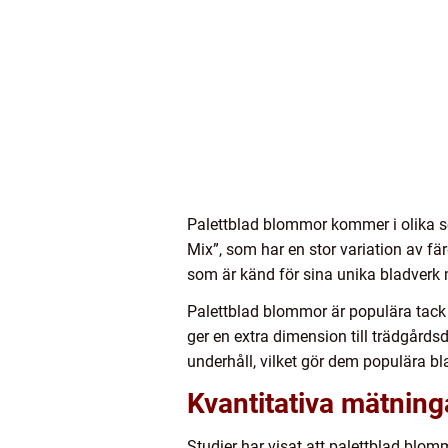
Palettblad blommor kommer i olika so
Mix”, som har en stor variation av fä
som är känd för sina unika bladverk 
Palettblad blommor är populära tack
ger en extra dimension till trädgårds
underhåll, vilket gör dem populära b
Kvantitativa mätning
Studier har visat att palettblad b