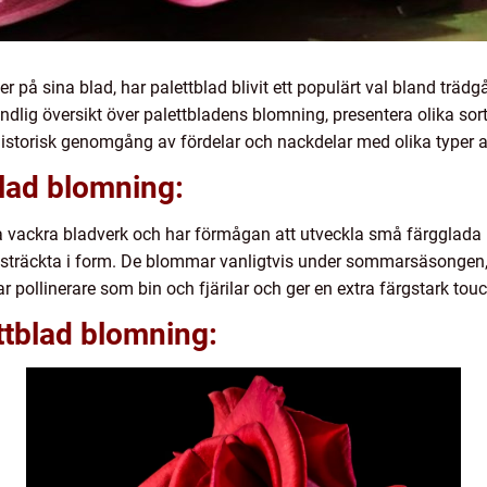
r på sina blad, har palettblad blivit ett populärt val bland trädg
ndlig översikt över palettbladens blomning, presentera olika sort
istorisk genomgång av fördelar och nackdelar med olika typer 
blad blomning:
na vackra bladverk och har förmågan att utveckla små färggla
sträckta i form. De blommar vanligtvis under sommarsäsongen, 
ar pollinerare som bin och fjärilar och ger en extra färgstark touc
ttblad blomning: