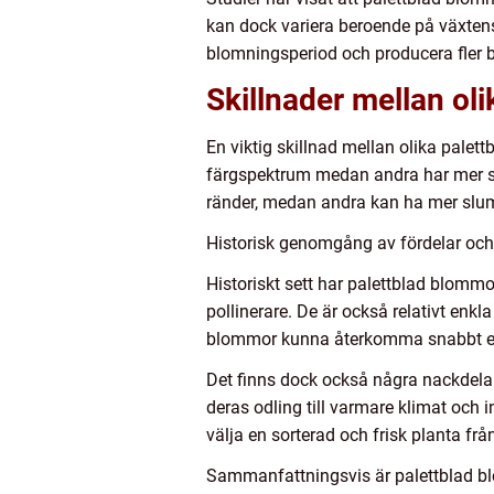
kan dock variera beroende på växtens
blomningsperiod och producera fler blo
Skillnader mellan ol
En viktig skillnad mellan olika palet
färgspektrum medan andra har mer s
ränder, medan andra kan ha mer slump
Historisk genomgång av fördelar oc
Historiskt sett har palettblad blommo
pollinerare. De är också relativt enk
blommor kunna återkomma snabbt efte
Det finns dock också några nackdelar
deras odling till varmare klimat och
välja en sorterad och frisk planta fr
Sammanfattningsvis är palettblad blo