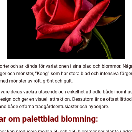
rter och är kända för variationen i sina blad och blommor. Någr
rger och mönster, ”Kong” som har stora blad och intensiva färge
med mönster av rött, grönt och gult.
 vare deras vackra utseende och enkelhet att odla både inomhu
design och ger en visuell attraktion. Dessutom är de oftast lätt
land både erfarna trädgårdsentusiaster och nybörjare.
ar om palettblad blomning:
lommor kan producera mellan 50 och 150 blommor per planta und