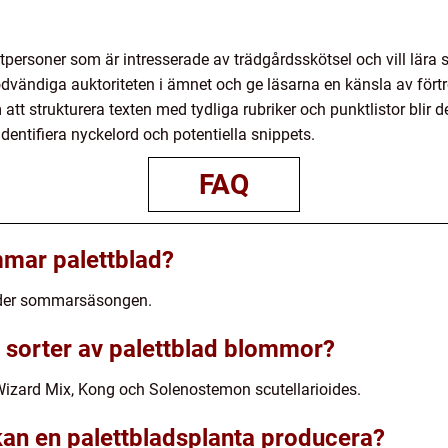
atpersoner som är intresserade av trädgårdsskötsel och vill lära
dvändiga auktoriteten i ämnet och ge läsarna en känsla av förtr
 strukturera texten med tydliga rubriker och punktlistor blir det 
dentifiera nyckelord och potentiella snippets.
FAQ
mmar palettblad?
nder sommarsäsongen.
 sorter av palettblad blommor?
Wizard Mix, Kong och Solenostemon scutellarioides.
n en palettbladsplanta producera?