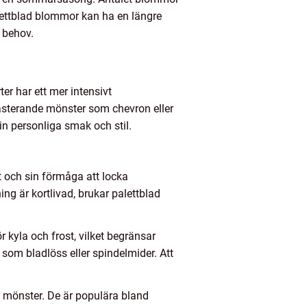
alettblad blommor kan ha en längre
a behov.
er har ett mer intensivt
sterande mönster som chevron eller
n personliga smak och stil.
t och sin förmåga att locka
ng är kortlivad, brukar palettblad
 kyla och frost, vilket begränsar
som bladlöss eller spindelmider. Att
h mönster. De är populära bland