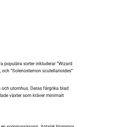
a populära sorter inkluderar ”Wizard
r, och ”Solenostemon scutellarioides”
s och utomhus. Deras färgrika blad
odlade växter som kräver minimalt
er en sommarsäsong. Antalet blommor