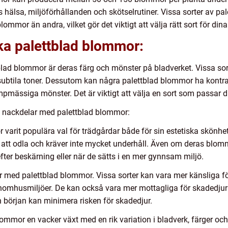
 hälsa, miljöförhållanden och skötselrutiner. Vissa sorter av p
mmor än andra, vilket gör det viktigt att välja rätt sort för din
ika palettblad blommor:
tblad blommor är deras färg och mönster på bladverket. Vissa sort
ubtila toner. Dessutom kan några palettblad blommor ha kontra
mässiga mönster. Det är viktigt att välja en sort som passar di
h nackdelar med palettblad blommor:
r varit populära val för trädgårdar både för sin estetiska skönhe
la att odla och kräver inte mycket underhåll. Även om deras blomni
r beskärning eller när de sätts i en mer gynnsam miljö.
 med palettblad blommor. Vissa sorter kan vara mer känsliga för
 inomhusmiljöer. De kan också vara mer mottagliga för skadedjur 
ån början kan minimera risken för skadedjur.
mmor en vacker växt med en rik variation i bladverk, färger oc