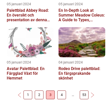
05 januari 2024
05 januari 2024
Palettblad Abbey Road:
En In-Depth Look at
En översikt och
Summer Meadow Coleus:
presentation av denna
A Guide to Types,
populära växt
Characteristics, and
Historical Signific...
05 januari 2024
04 januari 2024
Avatar Palettblad: En
Rodeo Drive palettblad:
Färgglad Växt för
En färgsprakande
Hemmet
skönhet
1
2
3
4
…
53