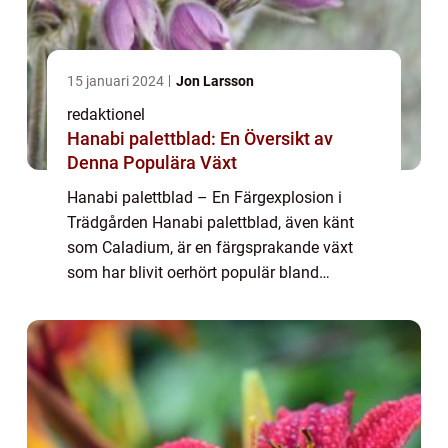
15 januari 2024
Jon Larsson
redaktionel
Hanabi palettblad: En Översikt av
Denna Populära Växt
Hanabi palettblad – En Färgexplosion i
Trädgården Hanabi palettblad, även känt
som Caladium, är en färgsprakande växt
som har blivit oerhört populär bland
trädgårdsälskare. Med sina levande färger
och intressanta bladformationer, är hanabi
pale...