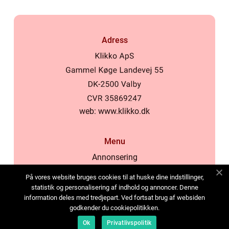
Adress
web:
www.klikko.dk
Menu
Annonsering
Om oss
På vores website bruges cookies til at huske dine indstillinger,
Cookies
statistik og personalisering af indhold og annoncer. Denne
information deles med tredjepart. Ved fortsat brug af websiden
Kontakta oss
godkender du cookiepolitikken.
Sitemap
Ok
Privatlivspolitik