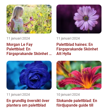
trädgård
trädgård
11 januari 2024
11 januari 2024
Morgan Le Fay
Palettblad haines: En
Palettblad: En
Färgsprakande Skönhet
Färgsprakande Skönhet i
Att Hylla
Trädgården
11 januari 2024
10 januari 2024
En grundlig översikt över
Slokande palettblad: En
plantera om palettblad
fördjupande guide till