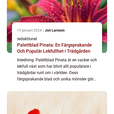
15 januari 2024
Jon Larsson
redaktionel
Palettblad Pinata: En Färgsprakande
Och Populär Lekfullhet i Trädgården
Inledning: Palettblad Pinata är en vacker och
lekfull växt som har blivit allt populärare i
trädgårdar runt om i världen. Dess
färgsprakande blad och unika mönster gör
den till en riktig blickfångare. I denna artikel
kommer vi att utforska denna fasc...