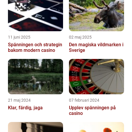
pryd...
11 juni 2025
02 maj 2025
Spänningen och strategin
Den magiska vildmarken i
bakom modern casino
Sverige
21 maj 2024
07 februari 2024
Klar, färdig, jaga
Upplev spänningen på
casino