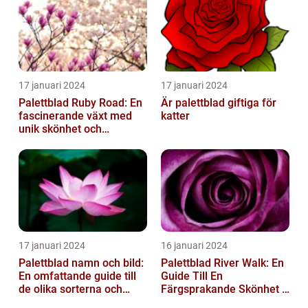
17 januari 2024
17 januari 2024
Palettblad Ruby Road: En
Är palettblad giftiga för
fascinerande växt med
katter
unik skönhet och
mångsidighet
17 januari 2024
16 januari 2024
Palettblad namn och bild:
Palettblad River Walk: En
En omfattande guide till
Guide Till En
de olika sorterna och
Färgsprakande Skönhet I
deras egenskaper
Trädgården