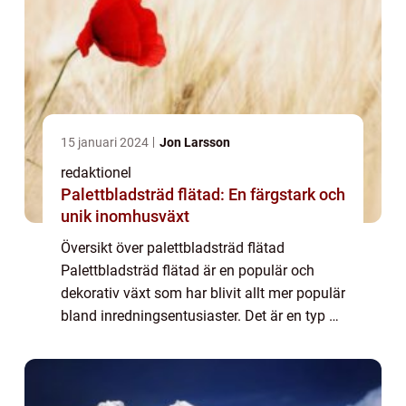
15 januari 2024
Jon Larsson
redaktionel
Palettbladsträd flätad: En färgstark och
unik inomhusväxt
Översikt över palettbladsträd flätad
Palettbladsträd flätad är en populär och
dekorativ växt som har blivit allt mer populär
bland inredningsentusiaster. Det är en typ av
växt som används för att skapa unika och
färgstarka hemmamiljöer. Denna artikel...