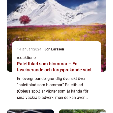
14 januari 2024
Jon Larsson
redaktionel
Palettblad som blommar – En
fascinerande och färgsprakande växt
En övergripande, grundlig översikt över
”palettblad som blommar” Palettblad
(Coleus spp.) är växter som är kända för
sina vackra bladverk, men de kan även
producera färgstarka blommor. Denna
förmåga att blomma gör dem till en populär