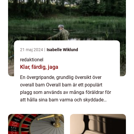
21 maj 2024
Isabelle Wiklund
redaktionel
Klar, färdig, jaga
En övergripande, grundlig översikt över
overall barn Overall barn är ett populärt
plagg som används av många föräldrar för
att hålla sina barn varma och skyddade
under kalla väderförhållanden. Denna artikel
kommer att ge en omfattande presentation
av...