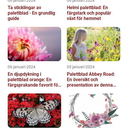
06 januari 2024
06 januari 2024
Ta sticklingar av
Helmi palettblad: En
palettblad - En grundlig
färgstark och populär
guide
växt för hemmet
06 januari 2024
05 januari 2024
En djupdykning i
Palettblad Abbey Road:
palettblad orange: En
En översikt och
färgsprakande favorit för
presentation av denna
trädgården
populära växt