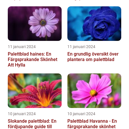
trädgård
Trädgården
11 januari 2024
11 januari 2024
Palettblad haines: En
En grundlig översikt över
Färgsprakande Skönhet
plantera om palettblad
Att Hylla
10 januari 2024
10 januari 2024
Slokande palettblad: En
Palettblad Havanna - En
fördjupande guide till
färgsprakande skönhet