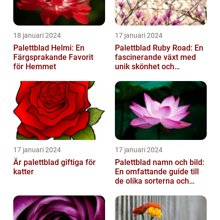
18 januari 2024
17 januari 2024
Palettblad Helmi: En
Palettblad Ruby Road: En
Färgsprakande Favorit
fascinerande växt med
för Hemmet
unik skönhet och
mångsidighet
17 januari 2024
17 januari 2024
Är palettblad giftiga för
Palettblad namn och bild:
katter
En omfattande guide till
de olika sorterna och
deras egenskaper