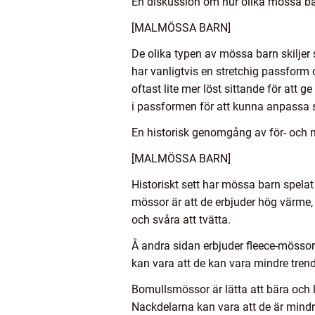
En diskussion om hur olika mössa bar
[MALMÖSSA BARN]
De olika typen av mössa barn skiljer
har vanligtvis en stretchig passform
oftast lite mer löst sittande för att 
i passformen för att kunna anpassa 
En historisk genomgång av för- och 
[MALMÖSSA BARN]
Historiskt sett har mössa barn spelat
mössor är att de erbjuder hög värme,
och svåra att tvätta.
Å andra sidan erbjuder fleece-mössor 
kan vara att de kan vara mindre tren
Bomullsmössor är lätta att bära och l
Nackdelarna kan vara att de är mind