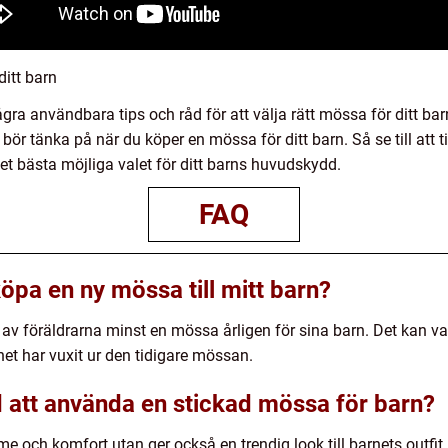
ditt barn
gra användbara tips och råd för att välja rätt mössa för ditt bar
ör tänka på när du köper en mössa för ditt barn. Så se till att ti
et bästa möjliga valet för ditt barns huvudskydd.
FAQ
öpa en ny mössa till mitt barn?
av föräldrarna minst en mössa årligen för sina barn. Det kan v
net har vuxit ur den tidigare mössan.
 att använda en stickad mössa för barn?
e och komfort utan ger också en trendig look till barnets outfit. 