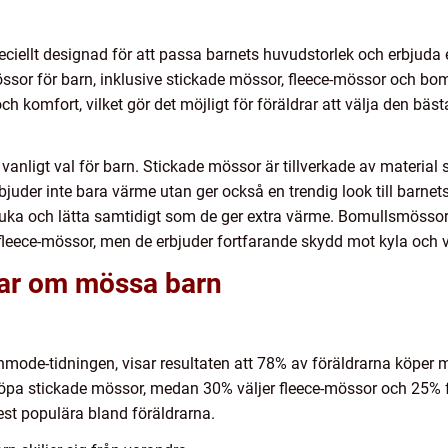
iellt designad för att passa barnets huvudstorlek och erbjuda
össor för barn, inklusive stickade mössor, fleece-mössor och b
ch komfort, vilket gör det möjligt för föräldrar att välja den bä
anligt val för barn. Stickade mössor är tillverkade av material s
uder inte bara värme utan ger också en trendig look till barnets
mjuka och lätta samtidigt som de ger extra värme. Bomullsmössor
 fleece-mössor, men de erbjuder fortfarande skydd mot kyla och v
gar om mössa barn
nmode-tidningen, visar resultaten att 78% av föräldrarna köper m
 köpa stickade mössor, medan 30% väljer fleece-mössor och 25% 
est populära bland föräldrarna.