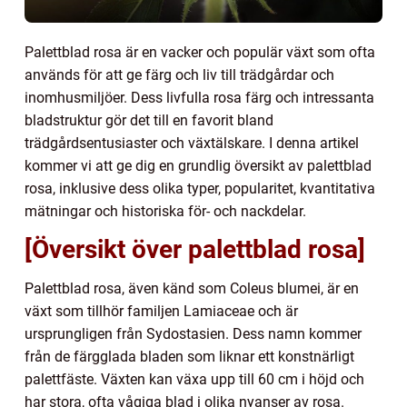
Palettblad rosa är en vacker och populär växt som ofta
används för att ge färg och liv till trädgårdar och
inomhusmiljöer. Dess livfulla rosa färg och intressanta
bladstruktur gör det till en favorit bland
trädgårdsentusiaster och växtälskare. I denna artikel
kommer vi att ge dig en grundlig översikt av palettblad
rosa, inklusive dess olika typer, popularitet, kvantitativa
mätningar och historiska för- och nackdelar.
[Översikt över palettblad rosa]
Palettblad rosa, även känd som Coleus blumei, är en
växt som tillhör familjen Lamiaceae och är
ursprungligen från Sydostasien. Dess namn kommer
från de färgglada bladen som liknar ett konstnärligt
palettfäste. Växten kan växa upp till 60 cm i höjd och
har stora, ofta vågiga blad i olika nyanser av rosa.