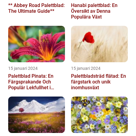
** Abbey Road Palettblad:
Hanabi palettblad: En
The Ultimate Guide**
Översikt av Denna
Populära Växt
15 januari 2024
15 januari 2024
Palettblad Pinata: En
Palettbladsträd flätad: En
Färgsprakande Och
färgstark och unik
Populär Lekfullhet i
inomhusväxt
Trädgården