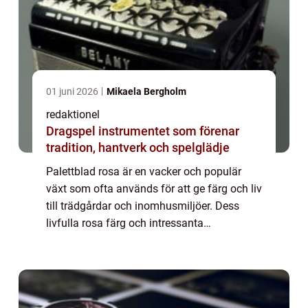
01 juni 2026
Mikaela Bergholm
redaktionel
Dragspel instrumentet som förenar
tradition, hantverk och spelglädje
Palettblad rosa är en vacker och populär
växt som ofta används för att ge färg och liv
till trädgårdar och inomhusmiljöer. Dess
livfulla rosa färg och intressanta
bladstruktur gör det till en favorit bland
trädgårdsentusiaster och växtälskare. I
denn...