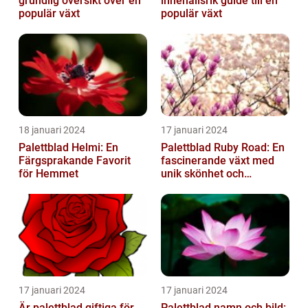
grundlig översikt över en
innehållsrik guide till en
populär växt
populär växt
18 januari 2024
17 januari 2024
Palettblad Helmi: En
Palettblad Ruby Road: En
Färgsprakande Favorit
fascinerande växt med
för Hemmet
unik skönhet och
mångsidighet
17 januari 2024
17 januari 2024
Är palettblad giftiga för
Palettblad namn och bild: