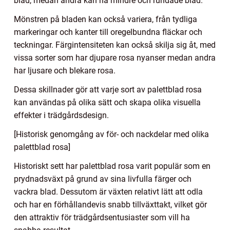
blad, medan andra kan ha mindre och rundade blad.
Mönstren på bladen kan också variera, från tydliga
markeringar och kanter till oregelbundna fläckar och
teckningar. Färgintensiteten kan också skilja sig åt, med
vissa sorter som har djupare rosa nyanser medan andra
har ljusare och blekare rosa.
Dessa skillnader gör att varje sort av palettblad rosa
kan användas på olika sätt och skapa olika visuella
effekter i trädgårdsdesign.
[Historisk genomgång av för- och nackdelar med olika
palettblad rosa]
Historiskt sett har palettblad rosa varit populär som en
prydnadsväxt på grund av sina livfulla färger och
vackra blad. Dessutom är växten relativt lätt att odla
och har en förhållandevis snabb tillväxttakt, vilket gör
den attraktiv för trädgårdsentusiaster som vill ha