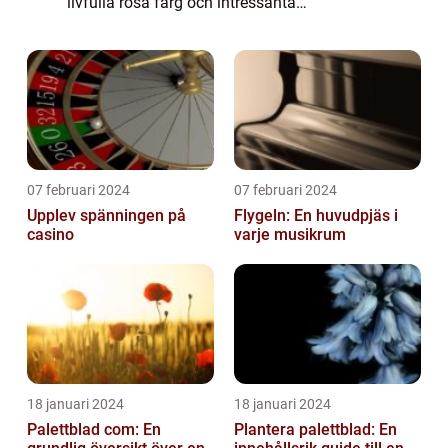
livfulla rosa färg och intressanta
bladstruktur gör det till en favorit bland
trädgårdsentusiaster och växtälskare. I
denn...
07 februari 2024
07 februari 2024
Upplev spänningen på
Flygeln: En huvudpjäs i
casino
varje musikrum
18 januari 2024
18 januari 2024
Palettblad com: En
Plantera palettblad: En