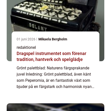
01 juni 2026
Mikaela Bergholm
redaktionel
Dragspel instrumentet som förenar
tradition, hantverk och spelglädje
Grönt palettblad: Naturens färgsprakande
juvel Inledning: Grönt palettblad, även känt
som Peperomia, är en fantastisk växt som
bjuder på en färgstark och harmonisk nyans
i vilket hem eller rum som helst. Med sina
många olika typer och populära sorter...