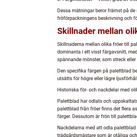
Dessa mätningar beror främst på de 
fröförpackningens beskrivning och föl
Skillnader mellan olik
Skillnaderna mellan olika fröer till p
dominanta i ett visst färgavsnitt, m
spännande mönster, som streck eller 
Den specifika färgen på palettblad be
utsätts för högre eller lägre ljusförhål
Historiska för- och nackdelar med olika
Palettblad har odlats och uppskattats
palettblad från fröer finns det flera 
färger. Dessutom är frön till palettbl
Nackdelarna med att odla palettblad f
trädgårdsmästare som är otåliga och vi