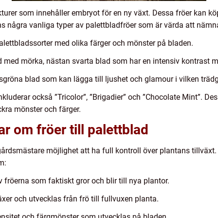
trukturer som innehåller embryot för en ny växt. Dessa fröer kan 
inns några vanliga typer av palettbladfröer som är värda att nämn
alettbladssorter med olika färger och mönster på bladen.
ad med mörka, nästan svarta blad som har en intensiv kontrast m
gröna blad som kan lägga till ljushet och glamour i vilken träd
 inkluderar också ”Tricolor”, ”Brigadier” och ”Chocolate Mint”. Des
kra mönster och färger.
r om fröer till palettblad
årdsmästare möjlighet att ha full kontroll över plantans tillväxt. 
m:
fröerna som faktiskt gror och blir till nya plantor.
xer och utvecklas från frö till fullvuxen planta.
ntensitet och färgmönster som utvecklas på bladen.