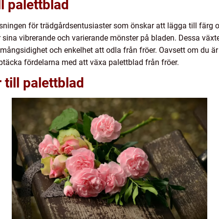
ll palettblad
lösningen för trädgårdsentusiaster som önskar att lägga till färg
 sina vibrerande och varierande mönster på bladen. Dessa växter 
ångsidighet och enkelhet att odla från fröer. Oavsett om du är n
äcka fördelarna med att växa palettblad från fröer.
till palettblad