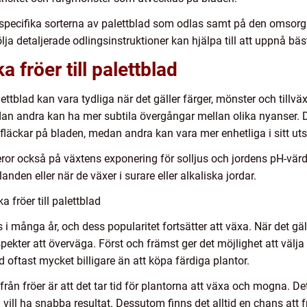
specifika sorterna av palettblad som odlas samt på den omsorg
ja detaljerade odlingsinstruktioner kan hjälpa till att uppnå bäs
a fröer till palettblad
alettblad kan vara tydliga när det gäller färger, mönster och till
edan andra kan ha mer subtila övergångar mellan olika nyanser.
fläckar på bladen, medan andra kan vara mer enhetliga i sitt ut
ror också på växtens exponering för solljus och jordens pH-värd
landen eller när de växer i surare eller alkaliska jordar.
 fröer till palettblad
 i många år, och dess popularitet fortsätter att växa. När det gä
aspekter att överväga. Först och främst ger det möjlighet att välja
ad oftast mycket billigare än att köpa färdiga plantor.
rån fröer är att det tar tid för plantorna att växa och mogna. De
ll ha snabba resultat. Dessutom finns det alltid en chans att fröe