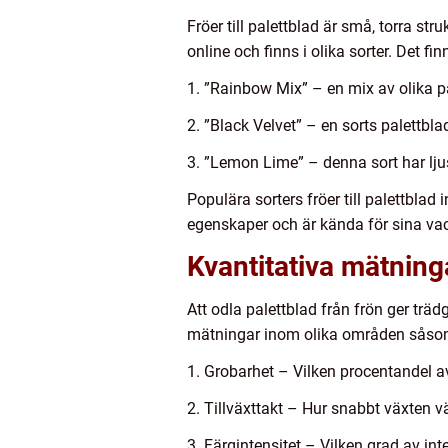
Fröer till palettblad är små, torra s
online och finns i olika sorter. Det f
1. ”Rainbow Mix” – en mix av olika p
2. ”Black Velvet” – en sorts palettbl
3. ”Lemon Lime” – denna sort har ljus
Populära sorters fröer till palettblad
egenskaper och är kända för sina vac
Kvantitativa mätninga
Att odla palettblad från frön ger trädg
mätningar inom olika områden såso
1. Grobarhet – Vilken procentandel av 
2. Tillväxttakt – Hur snabbt växten vä
3. Färgintensitet – Vilken grad av i