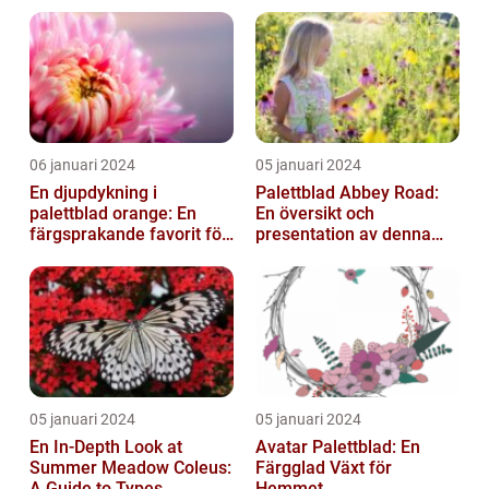
06 januari 2024
05 januari 2024
En djupdykning i
Palettblad Abbey Road:
palettblad orange: En
En översikt och
färgsprakande favorit för
presentation av denna
trädgården
populära växt
05 januari 2024
05 januari 2024
En In-Depth Look at
Avatar Palettblad: En
Summer Meadow Coleus:
Färgglad Växt för
A Guide to Types,
Hemmet