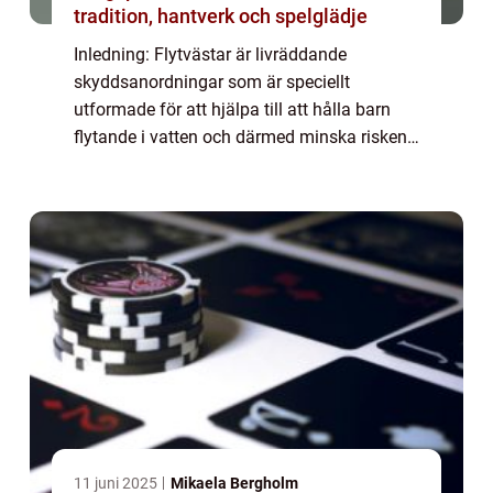
tradition, hantverk och spelglädje
Inledning: Flytvästar är livräddande
skyddsanordningar som är speciellt
utformade för att hjälpa till att hålla barn
flytande i vatten och därmed minska risken
för drunkning. I denna artikel kommer vi att
erbjuda en övergripande översikt av
flytvästa...
11 juni 2025
Mikaela Bergholm