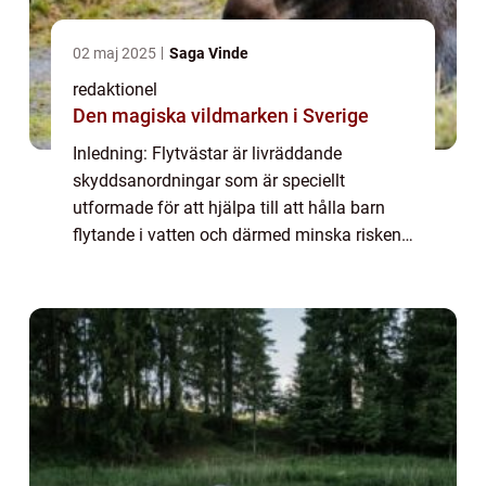
02 maj 2025
Saga Vinde
redaktionel
Den magiska vildmarken i Sverige
Inledning: Flytvästar är livräddande
skyddsanordningar som är speciellt
utformade för att hjälpa till att hålla barn
flytande i vatten och därmed minska risken
för drunkning. I denna artikel kommer vi att
erbjuda en övergripande översikt av
flytvästa...